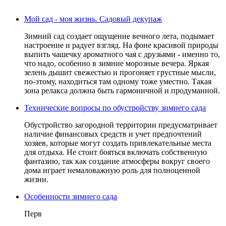
Мой сад - моя жизнь. Садовый декупаж
Зимний сад создает ощущение вечного лета, подымает
настроение и радует взгляд. На фоне красивой природы
выпить чашечку ароматного чая с друзьями - именно то,
что надо, особенно в зимние морозные вечера. Яркая
зелень дышит свежестью и прогоняет грустные мысли,
по-этому, находиться там одному тоже уместно. Такая
зона релакса должна быть гармоничной и продуманной.
Технические вопросы по обустройству зимнего сада
Обустройство загородной территории предусматривает
наличие финансовых средств и учет предпочтений
хозяев, которые могут создать привлекательные места
для отдыха. Не стоит бояться включать собственную
фантазию, так как создание атмосферы вокруг своего
дома играет немаловажную роль для полноценной
жизни.
Особенности зимнего сада
Перв